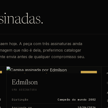
sinadas.
saem hoje. A peça com três assinaturas ainda
magem que não é dela, preferimos catalogar
nte envia antes de qualquer compromisso seu.
SÉRIE [BR26-XXXXXX]
PRONTA
Edmílson
UMA ASSINATURA
2
Distinção
Campeão do mundo 2002
6
Assinada em
10/06/2026