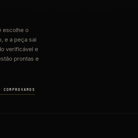
ê escolhe o
, e a peça sai
o verificável e
estão prontas e
O COMPROVAMOS