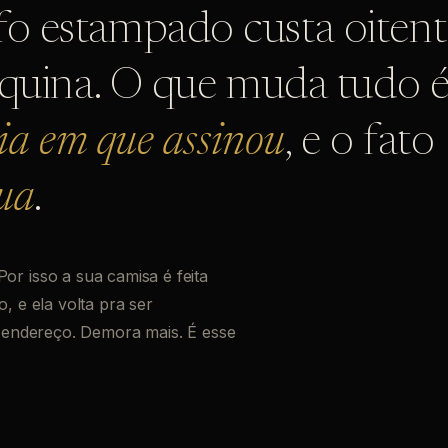
o estampado custa oitent
áquina. O que muda tudo 
ia em que assinou
, e o fato
sua
.
or isso a sua camisa é feita
, e ela volta pra ser
u endereço. Demora mais. É esse