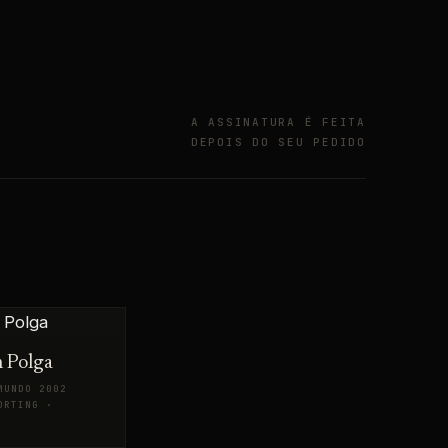
A ASSINATURA É FEITA
DEPOIS DO SEU PEDIDO
 Polga
MUNDO 2002
ORTING ·