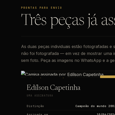
PRONTAS PARA ENVIO
Três peças já as
As duas peças individuais estão fotografadas e 
não foi fotografada — em vez de mostrar uma i
sem foto. Peça as imagens no WhatsApp e a ge
SÉRIE [BR26-XXXXXX]
PRONTA
Edílson Capetinha
UMA ASSINATURA
Distinção
Campeão do mundo 200
Assinada em
10/06/202