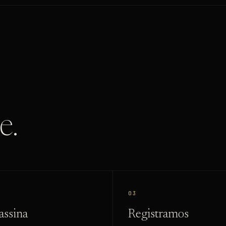
e.
03
assina
Registramos