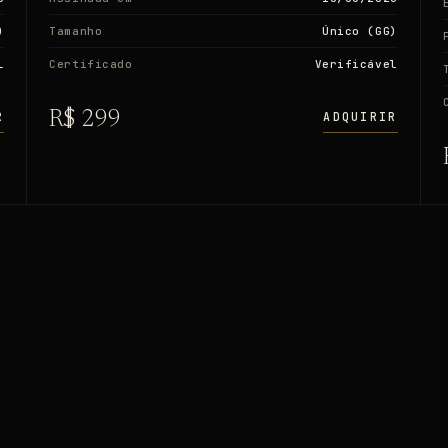
)
Tamanho
Único (GG)
l
Certificado
Verificável
R$ 299
R
ADQUIRIR