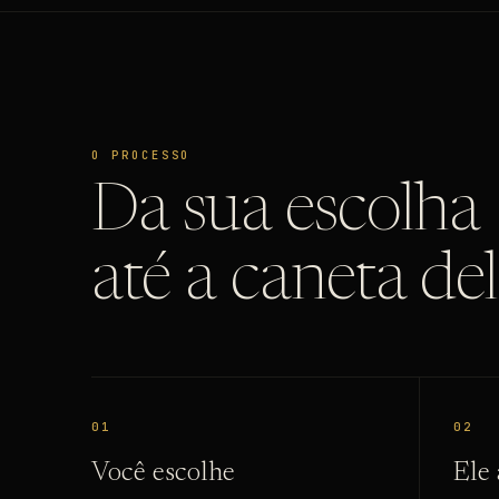
O PROCESSO
Da sua escolha
até a caneta del
01
02
Você escolhe
Ele 