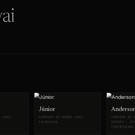
ai
Júnior
Anderson
O 2002
CAMPEÃO DO MUNDO 2002
CAMPEÃO DO 
N ·
PALMEIRAS
GRÊMIO · SP
CORINTHIANS