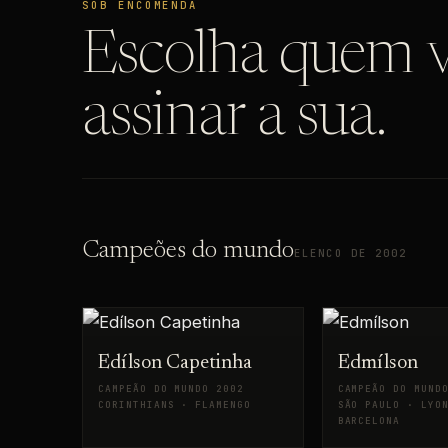
SOB ENCOMENDA
Escolha quem v
assinar a sua.
Campeões do mundo
ELENCO DE 2002
Edílson Capetinha
Edmílson
CAMPEÃO DO MUNDO 2002
CAMPEÃO DO MUND
CORINTHIANS · FLAMENGO
SÃO PAULO · LYO
BARCELONA