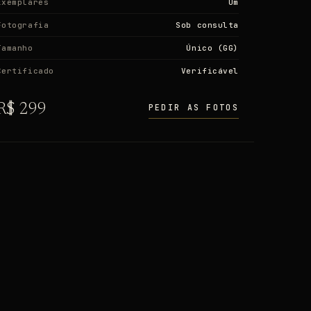
Exemplares
Um
TRÊS ASSINATURAS
Fotografia
Sob consulta
NUMA ÚNICA CAMISA
Tamanho
Único (GG)
Certificado
Verificável
R$ 299
PEDIR AS FOTOS