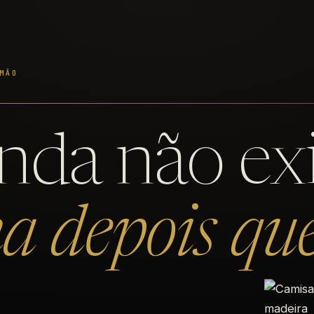
MÃO
nda não exi
na depois qu